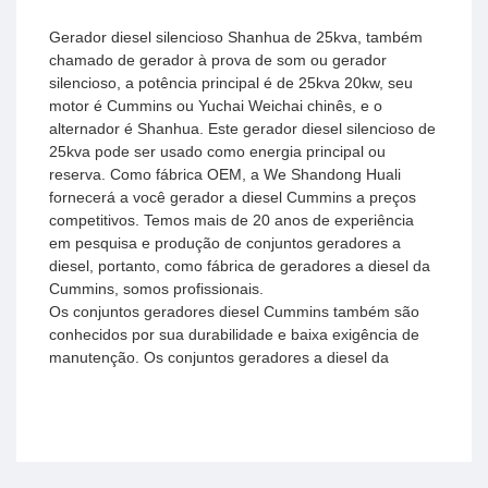
Gerador diesel silencioso Shanhua de 25kva, também
chamado de gerador à prova de som ou gerador
silencioso, a potência principal é de 25kva 20kw, seu
motor é Cummins ou Yuchai Weichai chinês, e o
alternador é Shanhua. Este gerador diesel silencioso de
25kva pode ser usado como energia principal ou
reserva. Como fábrica OEM, a We Shandong Huali
fornecerá a você gerador a diesel Cummins a preços
competitivos. Temos mais de 20 anos de experiência
em pesquisa e produção de conjuntos geradores a
diesel, portanto, como fábrica de geradores a diesel da
Cummins, somos profissionais.
Os conjuntos geradores diesel Cummins também são
conhecidos por sua durabilidade e baixa exigência de
manutenção. Os conjuntos geradores a diesel da
Shanhua Cummins variam de 20kva a 2000kva. Se
você precisa de uma potência de saída maior,
acreditamos que os geradores a diesel paralelos são
mais adequados.
O conjunto gerador silencioso de 25kva possui estrutura