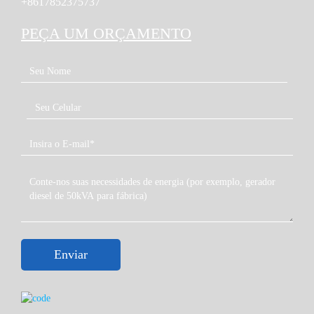
+8617852375737
sistema de combustível, sistema de controle, tratamento
de ar de admissão, sistema de filtro, tratamento de
PEÇA UM ORÇAMENTO
escapamento e sistema de potência, além de serviço
pós~venda mundial. A Cummins vende em
aproximadamente 160 países e territórios por meio de
uma rede de mais de 600 distribuidores independentes
e de empresas e mais de 5.000 concessionárias. Há
34.600 pessoas trabalhando em Cummins.
Cummins investiu mais de cento e quarenta milhões de
dólares americanos. Como maior investidor da indústria
chinesa de motores, a Cummins possui 8 empresas de
joint venture e manufaturas totalmente controladas.
Entre eles, a DCEC produz motores diesel das séries B,
C e L, assim como a CCEC produz motores diesel das
séries M, N e K. Todos os motores cumprem as normas
ISO 9001, ISO 4001, ISO 8525, IEC 34-1, GB1105,
Enviar
GB/T 2820, CSH 22-2, VDE 0530 e YD/T 502-2000,
entre outros.
● Acionamento de acessórios